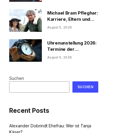
Michael Bram Pfleghar:
Karriere, Eltern und
Filme
August 5, 2026
Uhrenunstellung 2026:
Termine der
Uhrenumstellung
August 5, 2026
Suchen
SUCHEN
Recent Posts
Alexander Dobrindt Ehefrau: Wer ist Tanja
Käser?