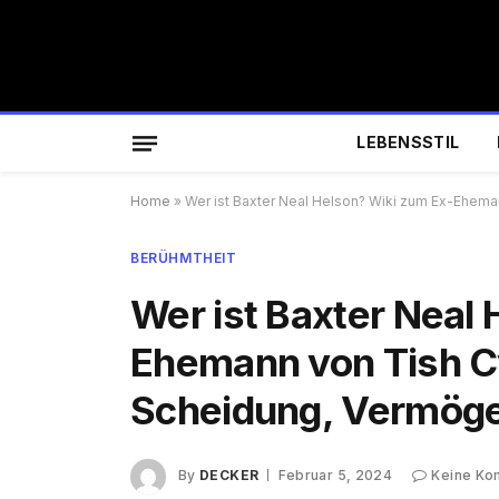
LEBENSSTIL
Home
»
Wer ist Baxter Neal Helson? Wiki zum Ex-Eheman
BERÜHMTHEIT
Wer ist Baxter Neal
Ehemann von Tish Cyr
Scheidung, Vermög
By
DECKER
Februar 5, 2024
Keine Ko