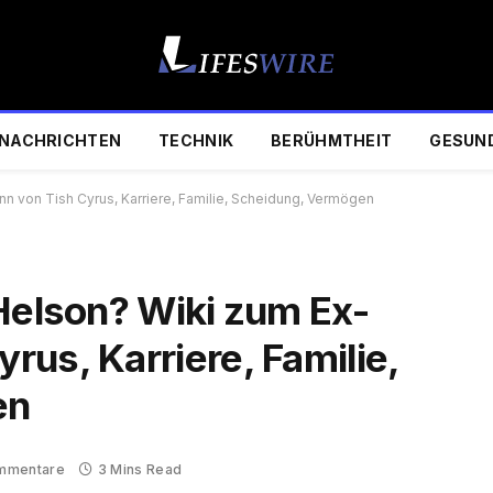
NACHRICHTEN
TECHNIK
BERÜHMTHEIT
GESUN
n von Tish Cyrus, Karriere, Familie, Scheidung, Vermögen
 Helson? Wiki zum Ex-
us, Karriere, Familie,
en
mmentare
3 Mins Read