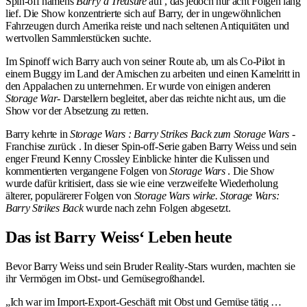
Spin-off namens
Barry’d Treasure
auf , das jedoch nur acht Folgen lang
lief. Die Show konzentrierte sich auf Barry, der in ungewöhnlichen
Fahrzeugen durch Amerika reiste und nach seltenen Antiquitäten und
wertvollen Sammlerstücken suchte.
Im Spinoff wich Barry auch von seiner Route ab, um als Co-Pilot in
einem Buggy im Land der Amischen zu arbeiten und einen Kamelritt in
den Appalachen zu unternehmen. Er wurde von einigen anderen
Storage War-
Darstellern begleitet, aber das reichte nicht aus, um die
Show vor der Absetzung zu retten.
Barry kehrte in
Storage Wars : Barry Strikes Back zum Storage Wars
-
Franchise zurück . In dieser Spin-off-Serie gaben Barry Weiss und sein
enger Freund Kenny Crossley Einblicke hinter die Kulissen und
kommentierten vergangene Folgen von
Storage Wars
. Die Show
wurde dafür kritisiert, dass sie wie eine verzweifelte Wiederholung
älterer, populärerer Folgen von
Storage Wars wirke. Storage Wars:
Barry Strikes Back
wurde nach zehn Folgen abgesetzt.
Das ist Barry Weiss‘ Leben heute
Bevor Barry Weiss und sein Bruder Reality-Stars wurden, machten sie
ihr Vermögen im Obst- und Gemüsegroßhandel.
„Ich war im Import-Export-Geschäft mit Obst und Gemüse tätig …