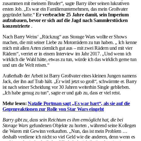
zusammen mit meinem Bruder“, sagte Barry über seinen lukrativen
ersten Job. „Es war ein Familienunternehmen, das mein Großvater
gegründet hatte.“
Er verbrachte 25 Jahre damit, sein Imperium
aufzubauen, bevor er sich auf die Jagd nach Sammlerstücken
konzentrierte
.
Nach Barry Weiss‘ „Rückzug“ aus Storage Wars wollte er Shows
machen, die mit seiner Liebe zu Motorrädern zu tun haben. „ Ich kenne
mich mit allen Arten ziemlich gut aus – mit zwei Rädern und mit vier
Rädern“, verriet er in einem Interview im Jahr 2017. „Und wenn ich
wirklich die Wahl hätte, etwas zu tun, würde ich das wirklich gerne tun
und um die Welt reisen.“
Außerhalb der Arbeit ist Barry Großvater eines kleinen Jungen namens
Jack, der ihn auf Trab hält. „Er wird jetzt so groß“, schwärmte er. Barry
ist nach seiner Scheidung vor 30 Jahren weiterhin Single geblieben.
„Ich habe genug zu tun“, sagte er und gab zu, dass er viel reist.
Mehr lesen:
Natalie Portman sagt „Es war hart“, als sie auf die
Gegenreaktionen zur Rolle von Star Wars eingeht
Barry gibt zu, dass sein Reichtum es ihm ermöglicht hat, die bei
Storage Wars
gefundenen Objekte zu horten , während seine Kollegen
die Waren mit Gewinn verkauften. „Nun, das ist mein Problem …
deshalb verdiene ich nicht so viel Geld wie die anderen, denn wenn es