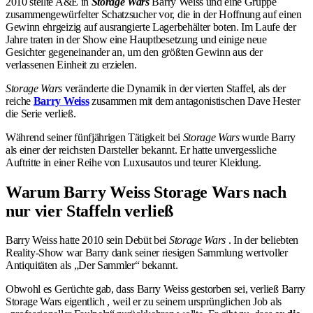
2010 stellte A&E in
Storage Wars
Barry Weiss und eine Gruppe
zusammengewürfelter Schatzsucher vor, die in der Hoffnung auf einen
Gewinn ehrgeizig auf ausrangierte Lagerbehälter boten. Im Laufe der
Jahre traten in der Show eine Hauptbesetzung und einige neue
Gesichter gegeneinander an, um den größten Gewinn aus der
verlassenen Einheit zu erzielen.
Storage Wars
veränderte die Dynamik in der vierten Staffel, als der
reiche
Barry Weiss
zusammen mit dem antagonistischen Dave Hester
die Serie verließ.
Während seiner fünfjährigen Tätigkeit bei
Storage Wars
wurde Barry
als einer der reichsten Darsteller bekannt. Er hatte unvergessliche
Auftritte in einer Reihe von Luxusautos und teurer Kleidung.
Warum Barry Weiss Storage Wars nach
nur vier Staffeln verließ
Barry Weiss hatte 2010 sein Debüt bei
Storage Wars
. In der beliebten
Reality-Show war Barry dank seiner riesigen Sammlung wertvoller
Antiquitäten als „Der Sammler“ bekannt.
Obwohl es Gerüchte gab, dass Barry Weiss gestorben sei, verließ Barry
Storage Wars eigentlich , weil er zu seinem ursprünglichen Job als