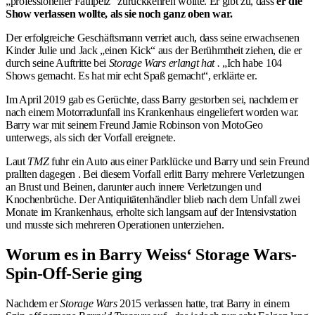
„professioneller Faulpelz“ zurückkehren wollte. Er gibt zu, dass
er die
Show verlassen wollte, als sie noch ganz oben war.
Der erfolgreiche Geschäftsmann verriet auch, dass seine erwachsenen
Kinder Julie und Jack „einen Kick“ aus der Berühmtheit ziehen, die er
durch seine Auftritte bei
Storage Wars erlangt hat .
„Ich habe 104
Shows gemacht. Es hat mir echt Spaß gemacht“, erklärte er.
Im April 2019 gab es Gerüchte, dass Barry gestorben sei, nachdem er
nach einem Motorradunfall ins Krankenhaus eingeliefert worden war.
Barry war mit seinem Freund Jamie Robinson von MotoGeo
unterwegs, als sich der Vorfall ereignete.
Laut
TMZ
fuhr ein Auto aus einer Parklücke und Barry und sein Freund
prallten dagegen . Bei diesem Vorfall erlitt Barry mehrere Verletzungen
an Brust und Beinen, darunter auch innere Verletzungen und
Knochenbrüche. Der Antiquitätenhändler blieb nach dem Unfall zwei
Monate im Krankenhaus, erholte sich langsam auf der Intensivstation
und musste sich mehreren Operationen unterziehen.
Worum es in Barry Weiss‘ Storage Wars-
Spin-Off-Serie ging
Nachdem er
Storage Wars
2015 verlassen hatte, trat Barry in einem