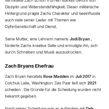
vermittelte Zach schon früh ein starkes Gefühl von
Disziplin und Widerstandsfähigkeit. Dieser militärische
Hintergrund prägte Zachs Charakter und beeinflusste
auch viele seiner Lieder mit Themen wie
Opferbereitschaft und Dienst.
Seine Mutter, eine Lehrerin namens
Jodi Bryan
,
förderte Zachs kreative Seite und ermutigte ihn, sich
durch Schreiben und Musik auszudrücken.
Zach Bryans Ehefrau
Zach Bryan heiratete
Rose Madden
im
Juli 2017
in
Colchuk Lake, Washington. Das Paar ließ sich
2021
scheiden . Die Gründe für die Scheidung wurden nicht
bekannt gegeben.
Nach seiner Scheidung war er außerdem mit
Deb