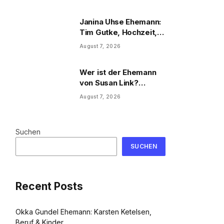
Privatleben
Janina Uhse Ehemann:
Tim Gutke, Hochzeit,
Sohn und Familie
August 7, 2026
Wer ist der Ehemann
von Susan Link?
Wolfgang Link, Beruf
August 7, 2026
und Familie
Suchen
SUCHEN
Recent Posts
Okka Gundel Ehemann: Karsten Ketelsen,
Beruf & Kinder