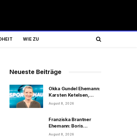
DHEIT
WIE ZU
Neueste Beiträge
Okka Gundel Ehemann:
Karsten Ketelsen,
Beruf & Kinder
August 8, 2026
Franziska Brantner
Ehemann: Boris
Palmer, Tochter &
August 8, 2026