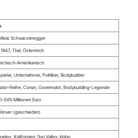
s
 Alois Schwarzenegger
i 1947, Thal, Österreich
eichisch-Amerikanisch
ieler, Unternehmer, Politiker, Bodybuilder
ator-Reihe, Conan, Governator, Bodybuilding-Legende
0–500 Millionen Euro
Shriver (geschieden)
eles, Kalifornien; Sun Valley, Idaho