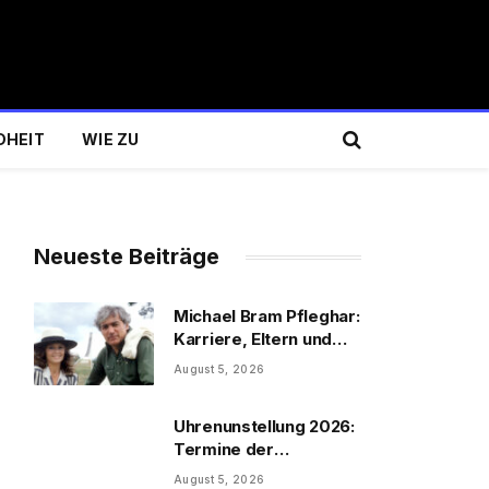
DHEIT
WIE ZU
Neueste Beiträge
Michael Bram Pfleghar:
Karriere, Eltern und
Filme
August 5, 2026
Uhrenunstellung 2026:
Termine der
Uhrenumstellung
August 5, 2026