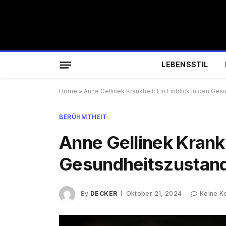
LEBENSSTIL
Home
»
Anne Gellinek Krankheit: Ein Einblick in den Ge
BERÜHMTHEIT
Anne Gellinek Krankh
Gesundheitszustand 
By
DECKER
Oktober 21, 2024
Keine 