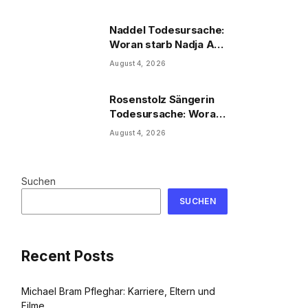
Naddel Todesursache:
Woran starb Nadja Abd
el Farrag?
August 4, 2026
Rosenstolz Sängerin
Todesursache: Woran
starb AnNa R.?
August 4, 2026
Suchen
SUCHEN
Recent Posts
Michael Bram Pfleghar: Karriere, Eltern und
Filme