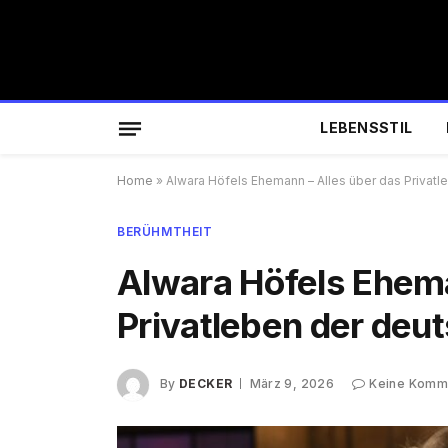
LEBENSSTIL
Home
»
Alwara Höfels Ehemann – Alles über das Privatl
BERÜHMTHEIT
Alwara Höfels Ehema
Privatleben der deu
By
DECKER
März 9, 2026
Keine Komm