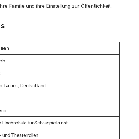
 ihre Familie und ihre Einstellung zur Öffentlichkeit.
ls
onen
els
2
m Taunus, Deutschland
rin
h Hochschule für Schauspielkunst
m- und Theaterrollen