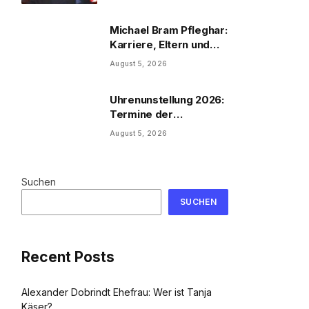
Michael Bram Pfleghar:
Karriere, Eltern und
Filme
August 5, 2026
Uhrenunstellung 2026:
Termine der
Uhrenumstellung
August 5, 2026
Suchen
SUCHEN
Recent Posts
Alexander Dobrindt Ehefrau: Wer ist Tanja
Käser?