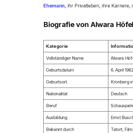
Ehemann
, ihr Privatleben, ihre Karriere,
Biografie von Alwara Höfe
Kategorie
Informati
Vollständiger Name
Alwara Höf
Geburtsdatum
6. April 198
Geburtsort
Kronberg i
Nationalität
Deutsch
Beruf
Schauspiele
Ausbildung
Ernst Busc
Bekannt durch
Tatort, Fil