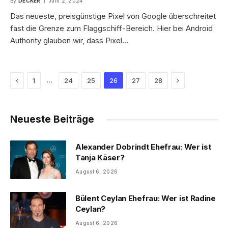
By
DECKER
Juni 2, 2024
Das neueste, preisgünstige Pixel von Google überschreitet
fast die Grenze zum Flaggschiff-Bereich. Hier bei Android
Authority glauben wir, dass Pixel…
Previous
Next
…
1
24
25
26
27
28
Neueste Beiträge
Alexander Dobrindt Ehefrau: Wer ist
Tanja Käser?
August 6, 2026
Bülent Ceylan Ehefrau: Wer ist Radine
Ceylan?
August 6, 2026