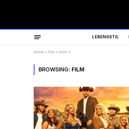
LEBENSSTIL
Home
»
Film
»
Seite 3
BROWSING:
FILM