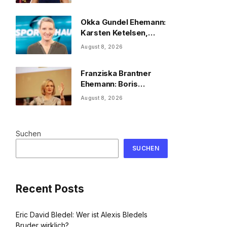
2026
Okka Gundel Ehemann:
Karsten Ketelsen,
Beruf & Kinder
August 8, 2026
Franziska Brantner
Ehemann: Boris
Palmer, Tochter &
August 8, 2026
Privatleben
Suchen
SUCHEN
Recent Posts
Eric David Bledel: Wer ist Alexis Bledels
Bruder wirklich?