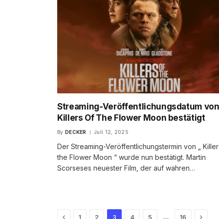
Streaming-Veröffentlichungsdatum vo
Killers Of The Flower Moon bestätigt
By
DECKER
Juli 12, 2025
Der Streaming-Veröffentlichungstermin von „ Killer
the Flower Moon “ wurde nun bestätigt. Martin
Scorseses neuester Film, der auf wahren…
Previous
Next
…
1
2
3
4
5
16