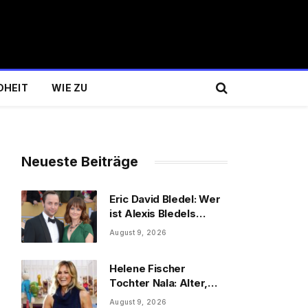
DHEIT
WIE ZU
Neueste Beiträge
Eric David Bledel: Wer
ist Alexis Bledels
Bruder wirklich?
August 9, 2026
Helene Fischer
Tochter Nala: Alter,
Schwester & Familie
August 9, 2026