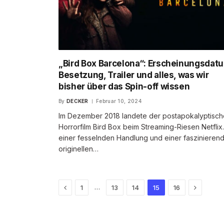
„Bird Box Barcelona“: Erscheinungsdat
Besetzung, Trailer und alles, was wir
bisher über das Spin-off wissen
By
DECKER
Februar 10, 2024
Im Dezember 2018 landete der postapokalyptisch
Horrorfilm Bird Box beim Streaming-Riesen Netflix.
einer fesselnden Handlung und einer faszinieren
originellen…
Previous
Next
…
1
13
14
15
16