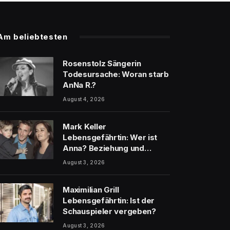
Am beliebtesten
Rosenstolz Sängerin
Todesursache: Woran starb
AnNa R.?
August 4, 2026
Mark Keller
Lebensgefährtin: Wer ist
Anna? Beziehung und
Scheidung
August 3, 2026
Maximilian Grill
Lebensgefährtin: Ist der
Schauspieler vergeben?
August 3, 2026