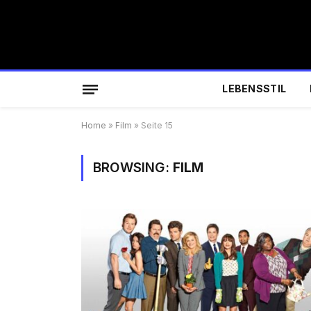
LEBENSSTIL
Home
»
Film
»
Seite 15
BROWSING:
FILM