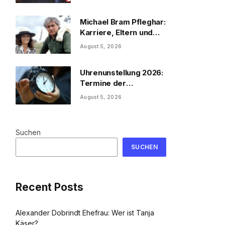
Michael Bram Pfleghar:
Karriere, Eltern und
Filme
August 5, 2026
Uhrenunstellung 2026:
Termine der
Uhrenumstellung
August 5, 2026
Suchen
SUCHEN
Recent Posts
Alexander Dobrindt Ehefrau: Wer ist Tanja
Käser?