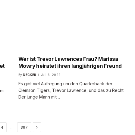
Wer ist Trevor Lawrences Frau? Marissa
et
Mowry heiratet ihren langjährigen Freund
By
DECKER
Juli 6, 2024
Es gibt viel Aufregung um den Quarterback der
Clemson Tigers, Trevor Lawrence, und das zu Recht.
ens
Der junge Mann mit…
Next
…
44
397