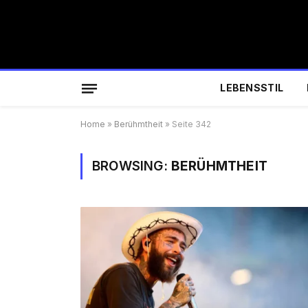
LEBENSSTIL
Home
»
Berühmtheit
»
Seite 342
BROWSING:
BERÜHMTHEIT