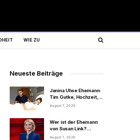
DHEIT
WIE ZU
Neueste Beiträge
Janina Uhse Ehemann:
Tim Gutke, Hochzeit,
Sohn und Familie
August 7, 2026
Wer ist der Ehemann
von Susan Link?
Wolfgang Link, Beruf
August 7, 2026