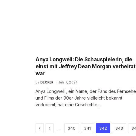
Anya Longwell: Die Schauspielerin, die
einst mit Jeffrey Dean Morgan verheirat
war
By
DECKER
Juli 7, 2024
Anya Longwell , ein Name, der Fans des Fernseh
und Films der 90er Jahre vielleicht bekannt
vorkommt, hat eine Geschichte,…
Previous
…
1
340
341
342
343
3