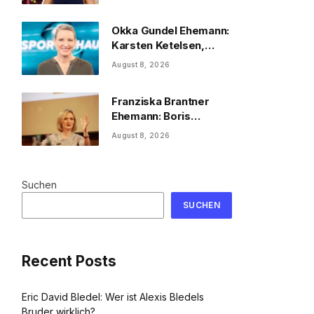
2026
Okka Gundel Ehemann:
Karsten Ketelsen,
Beruf & Kinder
August 8, 2026
Franziska Brantner
Ehemann: Boris
Palmer, Tochter &
August 8, 2026
Privatleben
Suchen
SUCHEN
Recent Posts
Eric David Bledel: Wer ist Alexis Bledels
Bruder wirklich?