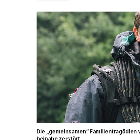
Die „gemeinsamen“ Familientragödien vo
beinahe zerstört