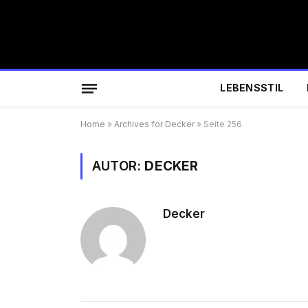
LEBENSSTIL
Home
»
Archives for Decker
»
Seite 256
AUTOR:
DECKER
Decker