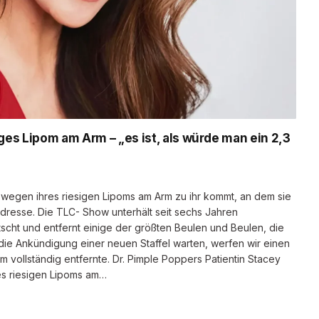
iges Lipom am Arm – „es ist, als würde man ein 2,3
e wegen ihres riesigen Lipoms am Arm zu ihr kommt, an dem sie
n Adresse. Die TLC- Show unterhält seit sechs Jahren
scht und entfernt einige der größten Beulen und Beulen, die
die Ankündigung einer neuen Staffel warten, werfen wir einen
om vollständig entfernte. Dr. Pimple Poppers Patientin Stacey
ines riesigen Lipoms am…