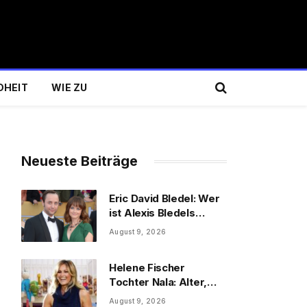
DHEIT
WIE ZU
Neueste Beiträge
Eric David Bledel: Wer
ist Alexis Bledels
te
Bruder wirklich?
August 9, 2026
Helene Fischer
Tochter Nala: Alter,
Schwester & Familie
August 9, 2026