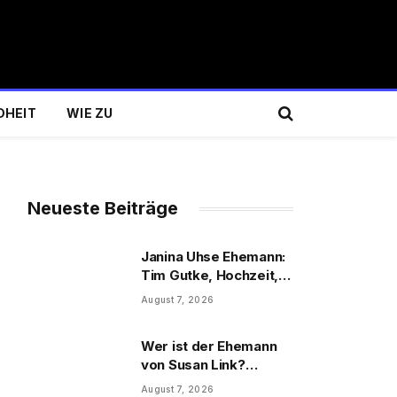
DHEIT
WIE ZU
Neueste Beiträge
Janina Uhse Ehemann:
Tim Gutke, Hochzeit,
Sohn und Familie
August 7, 2026
Wer ist der Ehemann
von Susan Link?
Wolfgang Link, Beruf
August 7, 2026