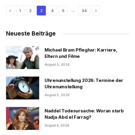
Previous
Next
…
1
2
3
4
5
34
Neueste Beiträge
Michael Bram Pfleghar: Karriere,
Eltern und Filme
August 5, 2026
Uhrenunstellung 2026: Termine der
Uhrenumstellung
August 5, 2026
Naddel Todesursache: Woran starb
Nadja Abd el Farrag?
August 4, 2026