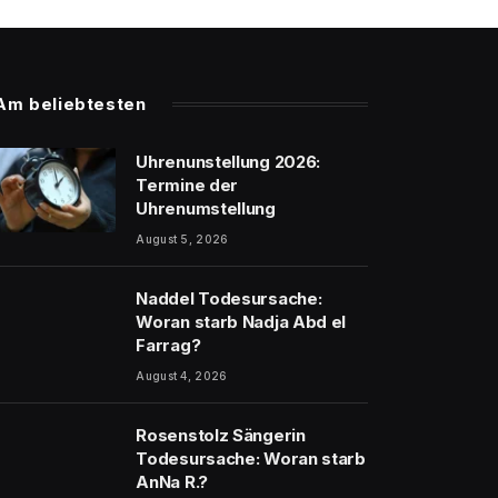
Am beliebtesten
Uhrenunstellung 2026:
Termine der
Uhrenumstellung
August 5, 2026
Naddel Todesursache:
Woran starb Nadja Abd el
Farrag?
August 4, 2026
Rosenstolz Sängerin
Todesursache: Woran starb
AnNa R.?