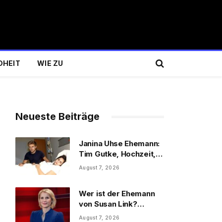
DHEIT
WIE ZU
Neueste Beiträge
Janina Uhse Ehemann:
Tim Gutke, Hochzeit,
Sohn und Familie
August 7, 2026
Wer ist der Ehemann
von Susan Link?
Wolfgang Link, Beruf
August 7, 2026