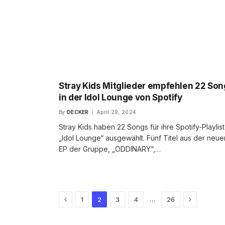
Stray Kids Mitglieder empfehlen 22 Son
in der Idol Lounge von Spotify
By
DECKER
April 29, 2024
Stray Kids haben 22 Songs für ihre Spotify-Playlist
„Idol Lounge“ ausgewählt. Fünf Titel aus der neue
EP der Gruppe, „ODDINARY“,…
Previous
Next
…
1
2
3
4
26