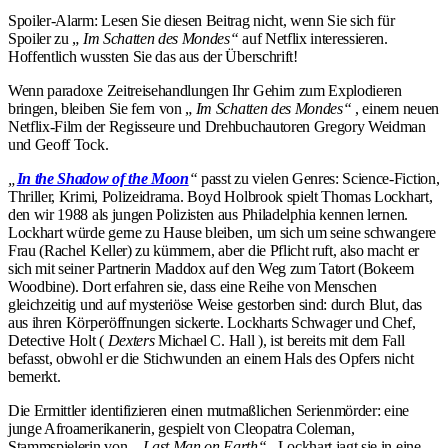
Spoiler-Alarm: Lesen Sie diesen Beitrag nicht, wenn Sie sich für
Spoiler zu „
Im Schatten des Mondes“
auf Netflix interessieren.
Hoffentlich wussten Sie das aus der Überschrift!
Wenn paradoxe Zeitreisehandlungen Ihr Gehirn zum Explodieren
bringen, bleiben Sie fern von „
Im Schatten des Mondes“
, einem neuen
Netflix-Film der Regisseure und Drehbuchautoren Gregory Weidman
und Geoff Tock.
„
In the Shadow of the Moon
“
passt zu vielen Genres: Science-Fiction,
Thriller, Krimi, Polizeidrama. Boyd Holbrook spielt Thomas Lockhart,
den wir 1988 als jungen Polizisten aus Philadelphia kennen lernen.
Lockhart würde gerne zu Hause bleiben, um sich um seine schwangere
Frau (Rachel Keller) zu kümmern, aber die Pflicht ruft, also macht er
sich mit seiner Partnerin Maddox auf den Weg zum Tatort (Bokeem
Woodbine). Dort erfahren sie, dass eine Reihe von Menschen
gleichzeitig und auf mysteriöse Weise gestorben sind: durch Blut, das
aus ihren Körperöffnungen sickerte. Lockharts Schwager und Chef,
Detective Holt (
Dexters
Michael C. Hall ), ist bereits mit dem Fall
befasst, obwohl er die Stichwunden an einem Hals des Opfers nicht
bemerkt.
Die Ermittler identifizieren einen mutmaßlichen Serienmörder: eine
junge Afroamerikanerin, gespielt von Cleopatra Coleman,
Stammspielerin von
„Last Man on Earth“
. Lockhart jagt sie in eine