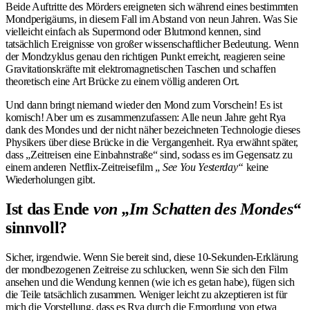
Beide Auftritte des Mörders ereigneten sich während eines bestimmten
Mondperigäums, in diesem Fall im Abstand von neun Jahren. Was Sie
vielleicht einfach als Supermond oder Blutmond kennen, sind
tatsächlich Ereignisse von großer wissenschaftlicher Bedeutung. Wenn
der Mondzyklus genau den richtigen Punkt erreicht, reagieren seine
Gravitationskräfte mit elektromagnetischen Taschen und schaffen
theoretisch eine Art Brücke zu einem völlig anderen Ort.
Und dann bringt niemand wieder den Mond zum Vorschein! Es ist
komisch! Aber um es zusammenzufassen: Alle neun Jahre geht Rya
dank des Mondes und der nicht näher bezeichneten Technologie dieses
Physikers über diese Brücke in die Vergangenheit. Rya erwähnt später,
dass „Zeitreisen eine Einbahnstraße“ sind, sodass es im Gegensatz zu
einem anderen Netflix-Zeitreisefilm „
See You Yesterday“
keine
Wiederholungen gibt.
Ist das Ende
von „Im Schatten des Mondes“
sinnvoll?
Sicher, irgendwie. Wenn Sie bereit sind, diese 10-Sekunden-Erklärung
der mondbezogenen Zeitreise zu schlucken, wenn Sie sich den Film
ansehen und die Wendung kennen (wie ich es getan habe), fügen sich
die Teile tatsächlich zusammen. Weniger leicht zu akzeptieren ist für
mich die Vorstellung, dass es Rya durch die Ermordung von etwa