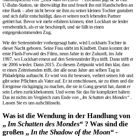
U-Bahn-Station, sie überwältigt ihn und fesselt ihn mit Handschellen an
eine Bank – aber nicht bevor sie ihm zu seiner kleinen Tochter gratuliert
und sich dafür entschuldigt, dass er seinen noch lebenden Partner
getötet hat. Bevor wir mehr erfahren können, tötet Lockhart sie leider
versehentlich, als er sie beschimpft, und sie fällt in einen
entgegenkommenden Zug.
Wie der Serienmörder vorhergesagt hatte, wird Lockharts Tochter in
dieser Nacht geboren. Seine Frau stirbt im Kindbett. Dann kommt der
erste Flash-Forward des Films, neun Jahre in der Zukunft, ins Jahr
1997, wo Lockhart erneut auf den Serienmörder Rya trifft. Dann trifft er
sie 2006 wieder. Dann 2015. Zu diesem Zeitpunkt wird ihm klar, dass
er einen Zeitreisenden trifft, der alle neun Jahre am selben Tag in
Philadelphia auftaucht. Er wird von ihr besessen, verliert seinen Job und
gibt seine Pflichten als Vater auf. Er ist entschlossen, sie zu töten und die
Ereignisse rückgängig zu machen, die sie in Gang gesetzt hat, damit er
sein Leben zurückbekommt. Und wenn Sie das für kompliziert halten:
Das ist nichts im Vergleich zum Ende
von „Im Schatten des Mondes“
.
Lassen Sie es uns aufschlüsseln.
Was ist die Wendung in der Handlung von
„
Im Schatten des Mondes“
? Was sind die
großen „
In the Shadow of the Moon“
-