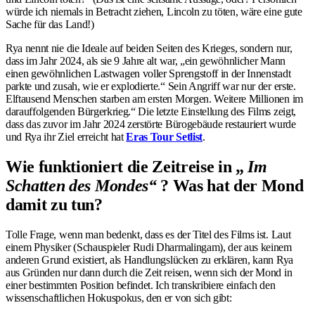
würde ich niemals in Betracht ziehen, Lincoln zu töten, wäre eine gute
Sache für das Land!)
Rya nennt nie die Ideale auf beiden Seiten des Krieges, sondern nur,
dass im Jahr 2024, als sie 9 Jahre alt war, „ein gewöhnlicher Mann
einen gewöhnlichen Lastwagen voller Sprengstoff in der Innenstadt
parkte und zusah, wie er explodierte.“ Sein Angriff war nur der erste.
Elftausend Menschen starben am ersten Morgen. Weitere Millionen im
darauffolgenden Bürgerkrieg.“ Die letzte Einstellung des Films zeigt,
dass das zuvor im Jahr 2024 zerstörte Bürogebäude restauriert wurde
und Rya ihr Ziel erreicht hat
Eras Tour Setlist
.
Wie funktioniert die Zeitreise in „
Im
Schatten des Mondes“
? Was hat der Mond
damit zu tun?
Tolle Frage, wenn man bedenkt, dass es der Titel des Films ist. Laut
einem Physiker (Schauspieler Rudi Dharmalingam), der aus keinem
anderen Grund existiert, als Handlungslücken zu erklären, kann Rya
aus Gründen nur dann durch die Zeit reisen, wenn sich der Mond in
einer bestimmten Position befindet. Ich transkribiere einfach den
wissenschaftlichen Hokuspokus, den er von sich gibt: