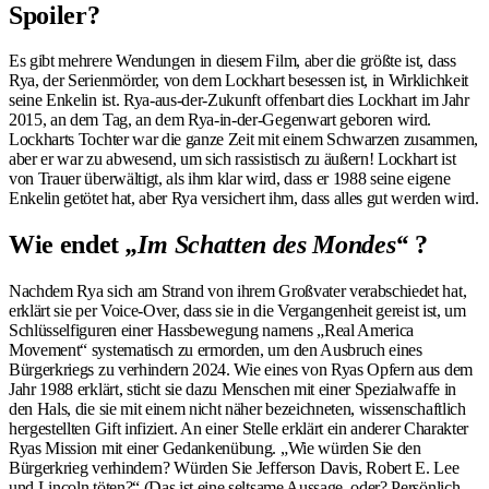
Spoiler?
Es gibt mehrere Wendungen in diesem Film, aber die größte ist, dass
Rya, der Serienmörder, von dem Lockhart besessen ist, in Wirklichkeit
seine Enkelin ist. Rya-aus-der-Zukunft offenbart dies Lockhart im Jahr
2015, an dem Tag, an dem Rya-in-der-Gegenwart geboren wird.
Lockharts Tochter war die ganze Zeit mit einem Schwarzen zusammen,
aber er war zu abwesend, um sich rassistisch zu äußern! Lockhart ist
von Trauer überwältigt, als ihm klar wird, dass er 1988 seine eigene
Enkelin getötet hat, aber Rya versichert ihm, dass alles gut werden wird.
Wie endet
„Im Schatten des Mondes“
?
Nachdem Rya sich am Strand von ihrem Großvater verabschiedet hat,
erklärt sie per Voice-Over, dass sie in die Vergangenheit gereist ist, um
Schlüsselfiguren einer Hassbewegung namens „Real America
Movement“ systematisch zu ermorden, um den Ausbruch eines
Bürgerkriegs zu verhindern 2024. Wie eines von Ryas Opfern aus dem
Jahr 1988 erklärt, sticht sie dazu Menschen mit einer Spezialwaffe in
den Hals, die sie mit einem nicht näher bezeichneten, wissenschaftlich
hergestellten Gift infiziert. An einer Stelle erklärt ein anderer Charakter
Ryas Mission mit einer Gedankenübung. „Wie würden Sie den
Bürgerkrieg verhindern? Würden Sie Jefferson Davis, Robert E. Lee
und Lincoln töten?“ (Das ist eine seltsame Aussage, oder? Persönlich