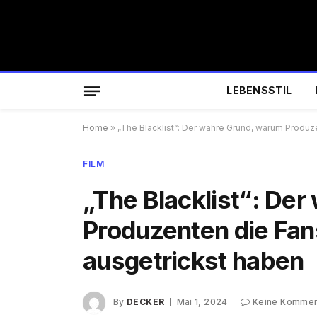
LEBENSSTIL
Home
»
„The Blacklist“: Der wahre Grund, warum Produz
FILM
„The Blacklist“: De
Produzenten die Fan
ausgetrickst haben
By
DECKER
Mai 1, 2024
Keine Kommen