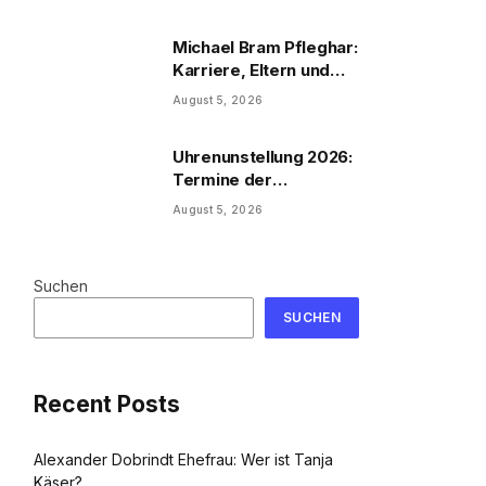
Michael Bram Pfleghar:
Karriere, Eltern und
Filme
August 5, 2026
Uhrenunstellung 2026:
Termine der
Uhrenumstellung
August 5, 2026
Suchen
SUCHEN
Recent Posts
Alexander Dobrindt Ehefrau: Wer ist Tanja
Käser?