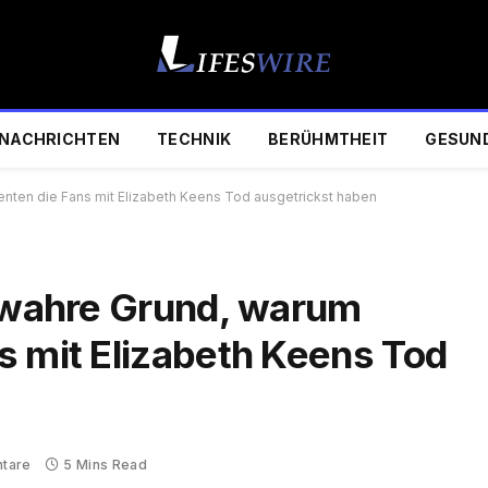
NACHRICHTEN
TECHNIK
BERÜHMTHEIT
GESUN
enten die Fans mit Elizabeth Keens Tod ausgetrickst haben
r wahre Grund, warum
s mit Elizabeth Keens Tod
tare
5 Mins Read