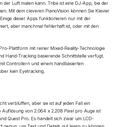
 der Luft malen kann. Tribe ist eine DJ-App, bei der
n. Mit dem cleveren PianoVision können Sie Klavier
 Einige dieser Apps funktionieren nur mit der
ert, aber manchmal fehlerhaft ist, oder mit den
 Pro-Plattform mit reiner Mixed-Reality-Technologie
und Hand-Tracking basierende Schnittstelle verfügt.
mit Controllern und einem handbasierten
über kein Eyetracking.
cht verblüffen, aber sie ist auf jeden Fall ein
e Auflösung von 2.064 x 2.208 Pixel pro Auge ist
 und Quest Pro. Es handelt sich zwar um LCD-
arf genug, um Text und Details gut lesen zu können.