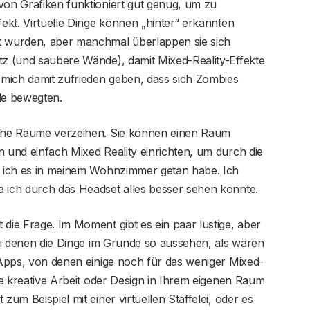
von Grafiken funktioniert gut genug, um zu
fekt. Virtuelle Dinge können „hinter“ erkannten
zt wurden, aber manchmal überlappen sie sich
tz (und saubere Wände), damit Mixed-Reality-Effekte
mich damit zufrieden geben, dass sich Zombies
le bewegten.
liche Räume verzeihen. Sie können einen Raum
n und einfach Mixed Reality einrichten, um durch die
ie ich es in meinem Wohnzimmer getan habe. Ich
a ich durch das Headset alles besser sehen konnte.
 die Frage. Im Moment gibt es ein paar lustige, aber
bei denen die Dinge im Grunde so aussehen, als wären
e Apps, von denen einige noch für das weniger Mixed-
die kreative Arbeit oder Design in Ihrem eigenen Raum
zum Beispiel mit einer virtuellen Staffelei, oder es