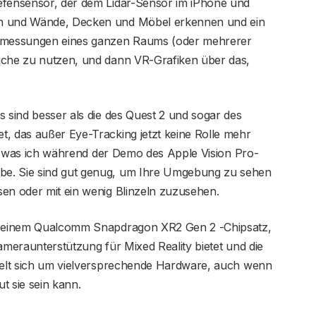
efensensor, der dem Lidar-Sensor im iPhone und
en und Wände, Decken und Möbel erkennen und ein
Abmessungen eines ganzen Raums (oder mehrerer
iche zu nutzen, und dann VR-Grafiken über das,
s sind besser als die des Quest 2 und sogar des
t, das außer Eye-Tracking jetzt keine Rolle mehr
as, was ich während der Demo des Apple Vision Pro-
be. Sie sind gut genug, um Ihre Umgebung zu sehen
sen oder mit ein wenig Blinzeln zuzusehen.
it einem Qualcomm Snapdragon XR2 Gen 2 -Chipsatz,
ameraunterstützung für Mixed Reality bietet und die
ndelt sich um vielversprechende Hardware, auch wenn
t sie sein kann.