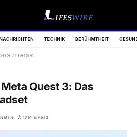
NACHRICHTEN
TECHNIK
BERÜHMTHEIT
GESUN
t beste VR-Headset
 Meta Quest 3: Das
eadset
mentare
13 Mins Read