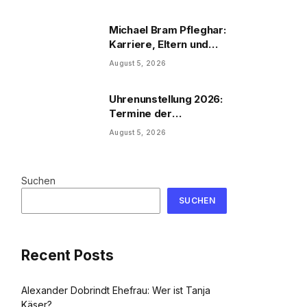
Michael Bram Pfleghar:
Karriere, Eltern und
Filme
August 5, 2026
Uhrenunstellung 2026:
Termine der
Uhrenumstellung
August 5, 2026
Suchen
SUCHEN
Recent Posts
Alexander Dobrindt Ehefrau: Wer ist Tanja
Käser?