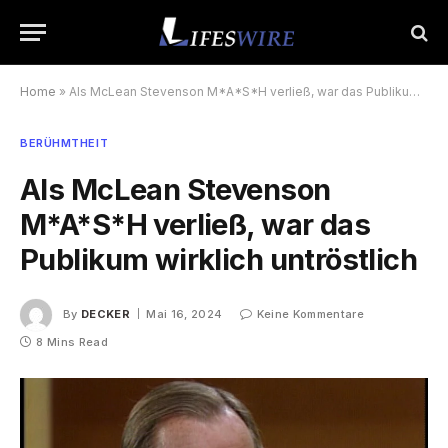
Home
»
Als McLean Stevenson M*A*S*H verließ, war das Publikum wirklich untröstlich
BERÜHMTHEIT
Als McLean Stevenson
M*A*S*H verließ, war das
Publikum wirklich untröstlich
By
DECKER
Mai 16, 2024
Keine Kommentare
8 Mins Read