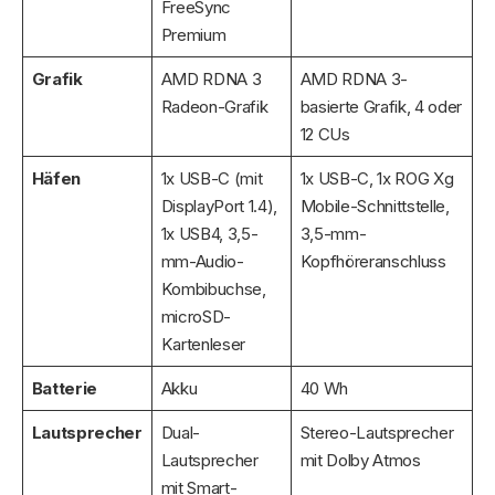
FreeSync
Premium
Grafik
AMD RDNA 3
AMD RDNA 3-
Radeon-Grafik
basierte Grafik, 4 oder
12 CUs
Häfen
1x USB-C (mit
1x USB-C, 1x ROG Xg
DisplayPort 1.4),
Mobile-Schnittstelle,
1x USB4, 3,5-
3,5-mm-
mm-Audio-
Kopfhöreranschluss
Kombibuchse,
microSD-
Kartenleser
Batterie
Akku
40 Wh
Lautsprecher
Dual-
Stereo-Lautsprecher
Lautsprecher
mit Dolby Atmos
mit Smart-