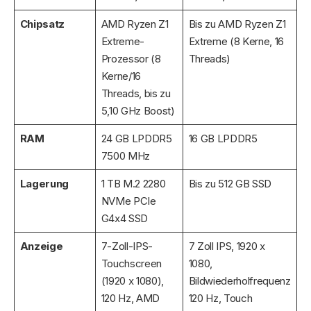
Chipsatz
AMD Ryzen Z1
Bis zu AMD Ryzen Z1
Extreme-
Extreme (8 Kerne, 16
Prozessor (8
Threads)
Kerne/16
Threads, bis zu
5,10 GHz Boost)
RAM
24 GB LPDDR5
16 GB LPDDR5
7500 MHz
Lagerung
1 TB M.2 2280
Bis zu 512 GB SSD
NVMe PCIe
G4x4 SSD
Anzeige
7-Zoll-IPS-
7 Zoll IPS, 1920 x
Touchscreen
1080,
(1920 x 1080),
Bildwiederholfrequenz
120 Hz, AMD
120 Hz, Touch