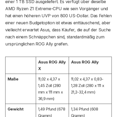
einer 1 TB SSD ausgeliefert. Es verfügt über dieselbe
AMD Ryzen Z1 Extreme-CPU wie sein Vorgänger und
hat einen höheren UVP von 800 US-Dollar. Das Fehlen
einer neuen Budgetoption ist etwas enttäuschend, aber
vielleicht erwartet Asus, dass Käufer, die auf der Suche
nach einem Schnäppchen sind, standardmäßig zum
ursprünglichen ROG Ally greifen.
Asus ROG Ally
Asus ROG Ally
X
Maße
11,02 x 4,37 x
11,02 x 4,37 x 0,83-
1,45 Zoll (280
1,28 Zoll (280 x 111 x
mm x 111 mm x
21,2-32,4 mm)
36,9 mm)
Gewicht
1,49 Pfund (678
1,34 Pfund (608
Gramm)
Gramm)