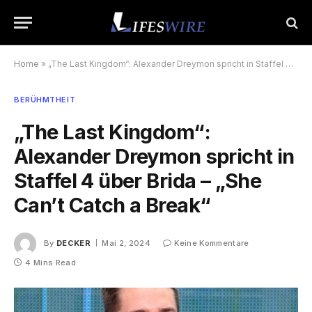
Home
»
„The Last Kingdom“: Alexander Dreymon spricht in Staffel 4 über Brida – „She Can’t Catch a Break“
BERÜHMTHEIT
„The Last Kingdom“:
Alexander Dreymon spricht in
Staffel 4 über Brida – „She
Can’t Catch a Break“
By
DECKER
Mai 2, 2024
Keine Kommentare
4 Mins Read