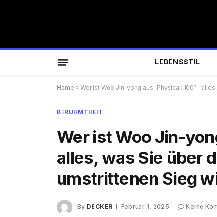
LEBENSSTIL
Home
»
Wer ist Woo Jin-yong aus „Physical: 100“ – all
BERÜHMTHEIT
Wer ist Woo Jin-yong
alles, was Sie über
umstrittenen Sieg 
By
DECKER
Februar 1, 2025
Keine Ko