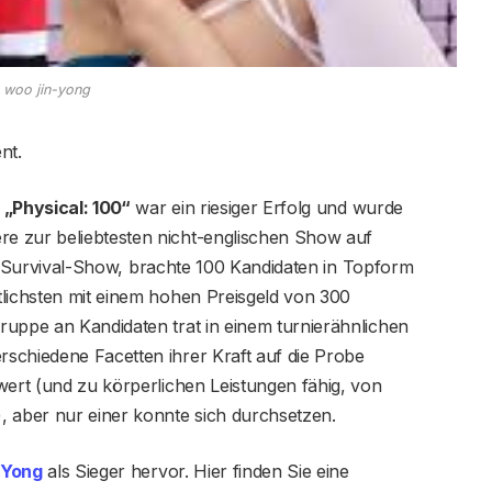
woo jin-yong
nt.
w
„Physical: 100“
war ein riesiger Erfolg und wurde
e zur beliebtesten nicht-englischen Show auf
tige Survival-Show, brachte 100 Kandidaten in Topform
tlichsten mit einem hohen Preisgeld von 300
ruppe an Kandidaten trat in einem turnierähnlichen
schiedene Facetten ihrer Kraft auf die Probe
wert (und zu körperlichen Leistungen fähig, von
, aber nur einer konnte sich durchsetzen.
-Yong
als Sieger hervor. Hier finden Sie eine