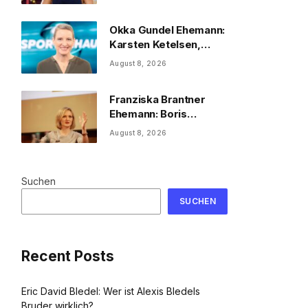
2026
Okka Gundel Ehemann:
Karsten Ketelsen,
Beruf & Kinder
August 8, 2026
Franziska Brantner
Ehemann: Boris
Palmer, Tochter &
August 8, 2026
Privatleben
Suchen
SUCHEN
Recent Posts
Eric David Bledel: Wer ist Alexis Bledels
Bruder wirklich?