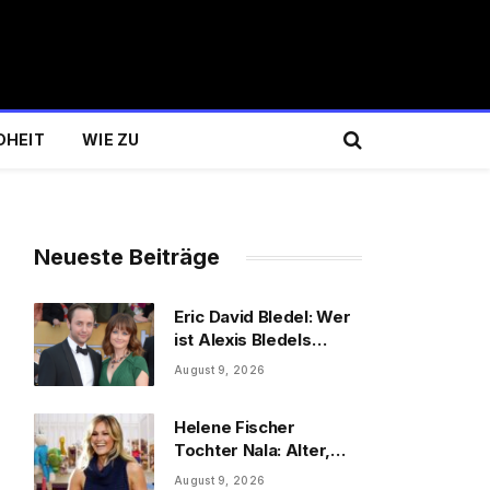
DHEIT
WIE ZU
Neueste Beiträge
Eric David Bledel: Wer
ist Alexis Bledels
Bruder wirklich?
August 9, 2026
Helene Fischer
Tochter Nala: Alter,
Schwester & Familie
August 9, 2026