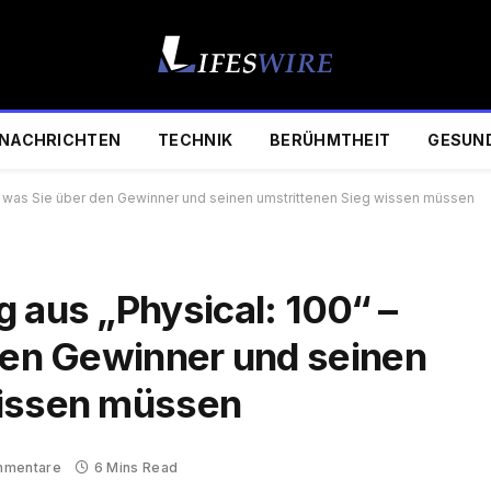
NACHRICHTEN
TECHNIK
BERÜHMTHEIT
GESUN
es, was Sie über den Gewinner und seinen umstrittenen Sieg wissen müssen
 aus „Physical: 100“ –
 den Gewinner und seinen
wissen müssen
mmentare
6 Mins Read