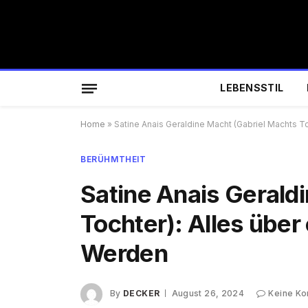
LEBENSSTIL
Home
»
Satine Anais Geraldine Macht (Gabriel Machts To
BERÜHMTHEIT
Satine Anais Gerald
Tochter): Alles über
Werden
By
DECKER
August 26, 2024
Keine K