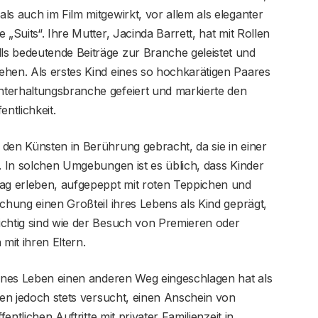
ls auch im Film mitgewirkt, vor allem als eleganter
„Suits“. Ihre Mutter, Jacinda Barrett, hat mit Rollen
s bedeutende Beiträge zur Branche geleistet und
ehen. Als erstes Kind eines so hochkarätigen Paares
terhaltungsbranche gefeiert und markierte den
ntlichkeit.
den Künsten in Berührung gebracht, da sie in einer
s. In solchen Umgebungen ist es üblich, dass Kinder
tag erleben, aufgepeppt mit roten Teppichen und
schung einen Großteil ihres Lebens als Kind geprägt,
ichtig sind wie der Besuch von Premieren oder
it ihren Eltern.
tines Leben einen anderen Weg eingeschlagen hat als
aben jedoch stets versucht, einen Anschein von
entlichen Auftritte mit privater Familienzeit in