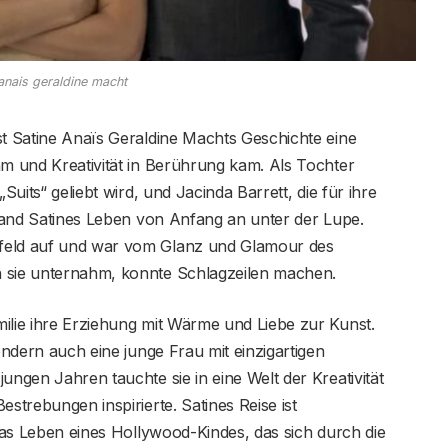
 anais geraldine macht
st Satine Anaïs Geraldine Machts Geschichte eine
hm und Kreativität in Berührung kam. Als Tochter
Suits“ geliebt wird, und Jacinda Barrett, die für ihre
 stand Satines Leben von Anfang an unter der Lupe.
mfeld auf und war vom Glanz und Glamour des
n sie unternahm, konnte Schlagzeilen machen.
ilie ihre Erziehung mit Wärme und Liebe zur Kunst.
sondern auch eine junge Frau mit einzigartigen
ungen Jahren tauchte sie in eine Welt der Kreativität
estrebungen inspirierte. Satines Reise ist
 das Leben eines Hollywood-Kindes, das sich durch die