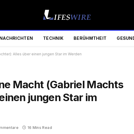
NACHRICHTEN
TECHNIK
BERÜHMTHEIT
GESUN
chter): Alles über einen jungen Star im Werden
ine Macht (Gabriel Machts
 einen jungen Star im
ommentare
16 Mins Read