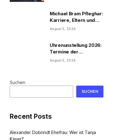
Michael Bram Pfleghar:
Karriere, Eltern und
Filme
August 5, 2026
Uhrenunstellung 2026:
Termine der
Uhrenumstellung
August 5, 2026
Suchen
SUCHEN
Recent Posts
Alexander Dobrindt Ehefrau: Wer ist Tanja
Käser?