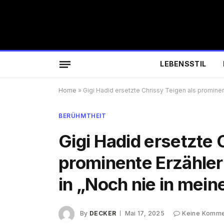
LEBENSSTIL
Home
»
Gigi Hadid ersetzte Chrissy Teigen als prominen
BERÜHMTHEIT
Gigi Hadid ersetzte 
prominente Erzähleri
in „Noch nie in mei
By
DECKER
Mai 17, 2025
Keine Komme