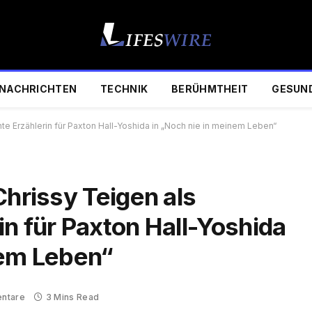
NACHRICHTEN
TECHNIK
BERÜHMTHEIT
GESUN
te Erzählerin für Paxton Hall-Yoshida in „Noch nie in meinem Leben“
Chrissy Teigen als
n für Paxton Hall-Yoshida
nem Leben“
ntare
3 Mins Read