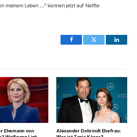
 in meinem Leben …“ können jetzt auf Netflix
Facebook
Twitter
LinkedIn
er Ehemann von
Alexander Dobrindt Ehefrau:
k? Wolfgang Link,
Wer ist Tanja Käser?