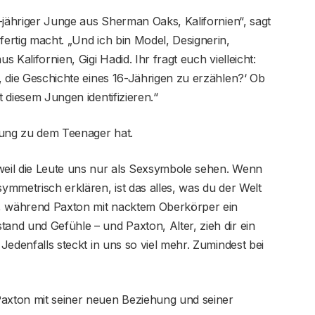
16-jähriger Junge aus Sherman Oaks, Kalifornien“, sagt
fertig macht. „Und ich bin Model, Designerin,
s Kalifornien, Gigi Hadid. Ihr fragt euch vielleicht:
t, die Geschichte eines 16-Jährigen zu erzählen?‘ Ob
t diesem Jungen identifizieren.“
dung zu dem Teenager hat.
 weil die Leute uns nur als Sexsymbole sehen. Wenn
symmetrisch erklären, ist das alles, was du der Welt
zu, während Paxton mit nacktem Oberkörper ein
tand und Gefühle – und Paxton, Alter, zieh dir ein
 Jedenfalls steckt in uns so viel mehr. Zumindest bei
Paxton mit seiner neuen Beziehung und seiner