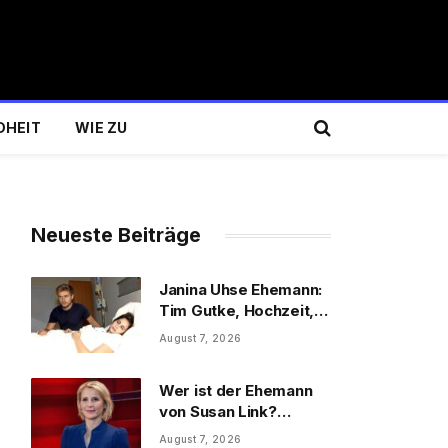
DHEIT
WIE ZU
Neueste Beiträge
Janina Uhse Ehemann:
Tim Gutke, Hochzeit,
Sohn und Familie
August 7, 2026
Wer ist der Ehemann
von Susan Link?
Wolfgang Link, Beruf
August 7, 2026