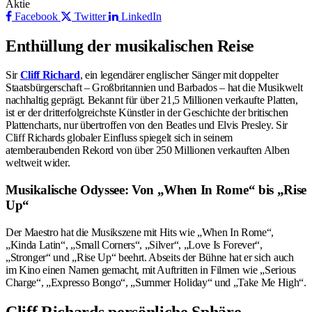
Aktie
Facebook
Twitter
LinkedIn
Enthüllung der musikalischen Reise
Sir
Cliff Richard
, ein legendärer englischer Sänger mit doppelter
Staatsbürgerschaft – Großbritannien und Barbados – hat die Musikwelt
nachhaltig geprägt. Bekannt für über 21,5 Millionen verkaufte Platten,
ist er der dritterfolgreichste Künstler in der Geschichte der britischen
Plattencharts, nur übertroffen von den Beatles und Elvis Presley. Sir
Cliff Richards globaler Einfluss spiegelt sich in seinem
atemberaubenden Rekord von über 250 Millionen verkauften Alben
weltweit wider.
Musikalische Odyssee: Von „When In Rome“ bis „Rise
Up“
Der Maestro hat die Musikszene mit Hits wie „When In Rome“,
„Kinda Latin“, „Small Corners“, „Silver“, „Love Is Forever“,
„Stronger“ und „Rise Up“ beehrt. Abseits der Bühne hat er sich auch
im Kino einen Namen gemacht, mit Auftritten in Filmen wie „Serious
Charge“, „Expresso Bongo“, „Summer Holiday“ und „Take Me High“.
Cliff Richards persönliche Sphäre