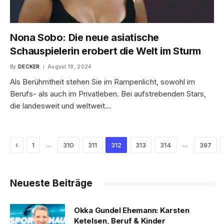
Nona Sobo: Die neue asiatische
Schauspielerin erobert die Welt im Sturm
By
DECKER
August 19, 2024
Als Berühmtheit stehen Sie im Rampenlicht, sowohl im
Berufs- als auch im Privatleben. Bei aufstrebenden Stars,
die landesweit und weltweit…
Previous
…
…
1
310
311
312
313
314
397
Neueste Beiträge
Okka Gundel Ehemann: Karsten
Ketelsen, Beruf & Kinder