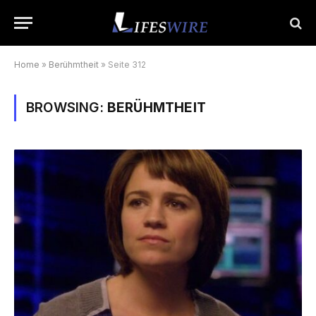
Home
»
Berühmtheit
»
Seite 312
BROWSING:
BERÜHMTHEIT