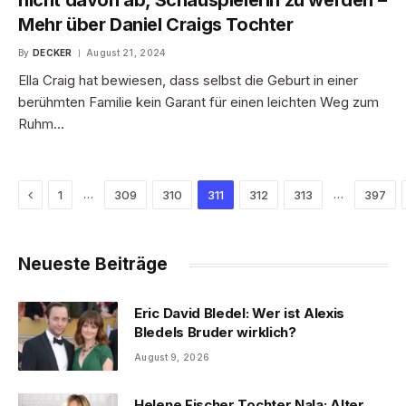
nicht davon ab, Schauspielerin zu werden –
Mehr über Daniel Craigs Tochter
By
DECKER
August 21, 2024
Ella Craig hat bewiesen, dass selbst die Geburt in einer
berühmten Familie kein Garant für einen leichten Weg zum
Ruhm…
Previous
…
…
1
309
310
311
312
313
397
Neueste Beiträge
Eric David Bledel: Wer ist Alexis
Bledels Bruder wirklich?
August 9, 2026
Helene Fischer Tochter Nala: Alter,