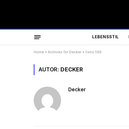
LEBENSSTIL
Home
»
Archives for Decker
»
Seite 588
AUTOR:
DECKER
Decker