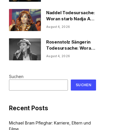
Naddel Todesursache:
Woran starb Nadja Abd
el Farrag?
August 4, 2026
Rosenstolz Sängerin
Todesursache: Woran
starb AnNa R.?
August 4, 2026
Suchen
SUCHEN
Recent Posts
Michael Bram Pfleghar: Karriere, Eltern und
Filme